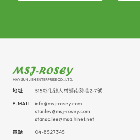
地址
515
彰化縣
大村鄉
南勢巷2-7號
E-MAIL
info@msj-rosey.com
stanley@msj-rosey.com
stansc.lee@msa.hinet.net
電話
04-8527345