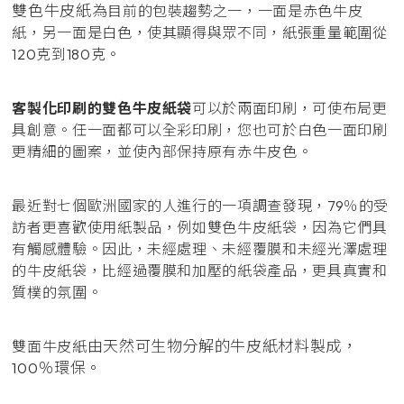
雙色牛皮紙為
目前的包裝趨勢之一，一面是赤色牛皮
紙，另一面是白色，使其顯得與眾不同，紙張重量範圍從
120克到180克。
客製化印刷的雙色牛皮紙袋
可以於兩面印刷，可使布局更
具創意。任一面都可以全彩印刷，您也可於白色一面印刷
更精細的圖案，並使內部保持原有赤牛皮色。
最近對七個歐洲國家的人進行的一項調查發現，79％的受
訪者更喜歡使用紙製品，例如雙色牛皮紙袋，因為它們具
有觸感體驗。因此，未經處理、未經覆膜和未經光澤處理
的牛皮紙袋，比經過覆膜和加壓的紙袋產品，更具真實和
質樸的氛圍。
由天然可生物分解的牛皮紙材料製成，
雙面牛皮紙
100％環保。