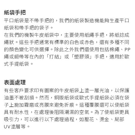
紙袋手把
平口紙袋是不帶手把的，我們的紙袋製造機能夠生產平口
紙袋和帶手把的袋子。
在我們的機製牛皮紙袋中，主要使用紙繩手把，將紙捻成
繩狀。這些手把通常有標準的白色或赤色，還有多種不同
的顏色變化可供選擇。除此之外我們還使用包括棉繩、PP
繩或緞帶等在內的「打結」或「塑膠頭」手把，適用於歐
式手提紙袋。
表面處理
有些客戶要求印有圖案的牛皮紙袋上塗一層光油，以保護
油墨不被刮損。然而，銅版紙袋或歐式手提紙袋必須在袋
子上施加霧磨或亮膜來避免折痕。這種覆膜還可以使紙袋
具有耐水性，在處理後阻隔潮濕的空氣。為了使紙袋更具
吸引力，可以進行以下處理過程，如壓花、燙金、局部
UV塗層等。