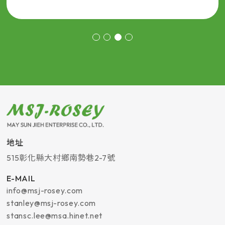
地址
515
彰化縣
大村鄉
南勢巷2-7號
E-MAIL
info@msj-rosey.com
stanley@msj-rosey.com
stansc.lee@msa.hinet.net