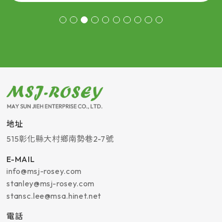
地址
515
彰化縣
大村鄉
南勢巷2-7號
E-MAIL
info@msj-rosey.com
stanley@msj-rosey.com
stansc.lee@msa.hinet.net
電話