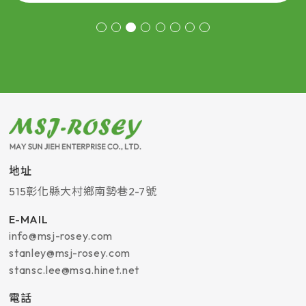
地址
515
彰化縣
大村鄉
南勢巷2-7號
E-MAIL
info@msj-rosey.com
stanley@msj-rosey.com
stansc.lee@msa.hinet.net
電話