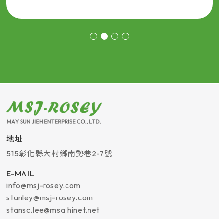
地址
515
彰化縣
大村鄉
南勢巷2-7號
E-MAIL
info@msj-rosey.com
stanley@msj-rosey.com
stansc.lee@msa.hinet.net